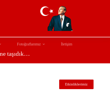
Fotoğraflarımız
İletişim
ine taşıdık…
Etkinliklerimiz