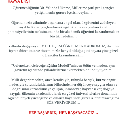
HAVVA EKŞİ
Öğretmenliğimin 30. Yılında Ülkeme, Milletime pırıl pırıl gençler
yetiştirmenin gururu içerisindeyim…
Öğrencimizin zihninde başarısına engel olan, özgüvenini zedeleyen
zayıf halkaları güçlendirerek eğittikten sonra, onlara kendi
potansiyellerinin maksimumunda bir akademik öğretimi kazandırmak en
büyük hedefim…
Yıllardır değişmeyen MUHTEŞEM ÖĞRETMEN KADROMUZ, disiplin
içeren düzenimiz ve sistemimizle her yıl olduğu gibi hayata yine güzel
öğrenciler kazandıracağım.
“Gelenekten Geleceğe Eğitim Modeli”mizden ödün vermeden, aynı
gayretin içerisinde yıllardır hizmet vermekten onur duyuyorum.
Milli değerlere sahip, önce kendisiyle, ruhuyla barışık, hür ve özgür
iradesiyle sorumluluklarının bilincinde, her düşünceye saygısı olan ve
doğrusunu kazandırmaya çalışan, insansever, hayvansever, doğaya
saygılı, ülkemin akademik olarak en güzel üniversitelerine donanımlı
öğrenciler yetiştireceğime ve onların hayatında güzel izler bırakacağıma
SÖZ VERİYORUM…
HEB BAŞARDIK, HEB BAŞARACAĞIZ…