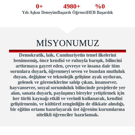
0
+
4980
+
%
0
Yılı Aşkın Deneyim
Başarılı Öğrenci
HEB Başardık
MİSYONUMUZ
Demokratik, laik, Cumhuriyetin temel ilkelerini
benimsemiş, önce kendisi ve ruhuyla barışık, bilincini
arttırmaya gayret eden, çevreye ve insana dair tüm
sorunlara duyarlı, öğrenmeyi seven ve bundan mutluluk
duyan, değişime ve teknolojik gelişime ayak uyduran,
gelenek ve göreneklerine sahip çıkan, insansever,
hayvansever, sosyal sorumluluk bilincinde projelerde yer
alan, sanata duyarlı, paylaşımcı bireyler yetiştirmek için
her türlü kaynağı etkili ve verimli kullanarak, kendini
geliştirmenin, ve kültürel zenginliğin de dikkate alındığı,
bir eğitim ortamı hazırlayarak üst öğrenim kurumlarına
nitelikli öğrenciler hazırlamak.